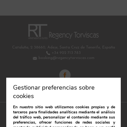
Cataluña, 2
38660
,
Adeje
,
Santa Cruz de Tenerife
,
España
+34 922 713 783
booking@regencytorviscas.com
Gestionar preferencias sobre
Covid-19 travel assistance coverage guaranteed
cookies
En nuestro sitio web utilizamos cookies propias y de
terceros para finalidades analíticas mediante el análisis
del tráfico web, personalizar el contenido mediante sus
preferencias, ofrecer funciones de redes sociales y
Aviso Legal
Política de cookies